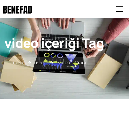
video içeriği Tag
HOME
BLOG
VIDEO IÇERIĞI