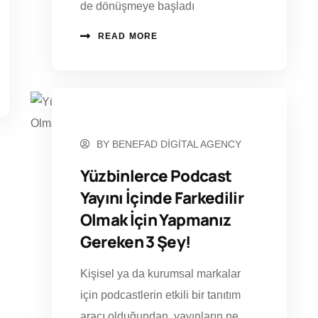
de dönüşmeye başladı
READ MORE
EYLÜL 5, 2023
BY
BENEFAD DIGITAL AGENCY
Yüzbinlerce Podcast
Yayını İçinde Farkedilir
Olmak İçin Yapmanız
Gereken 3 Şey!
Kişisel ya da kurumsal markalar
için podcastlerin etkili bir tanıtım
aracı olduğundan, yayınların ne