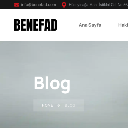
info@benefad.com
Hüseyinağa Mah. İstiklal Cd. No:56
Ana Sayfa
Hak
Blog
HOME
BLOG