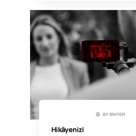
BY
BIHTER
ARALIK 10, 2024
Hikâyenizi