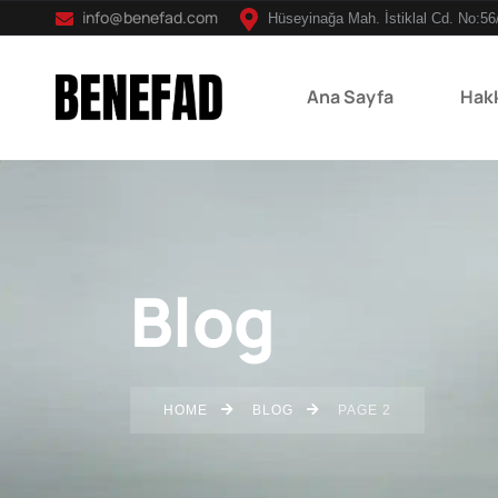
info@benefad.com
Hüseyinağa Mah. İstiklal Cd. No:56
Ana Sayfa
Hak
Blog
HOME
BLOG
PAGE 2